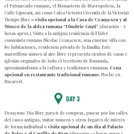
el Patriarcado rumano, el Monasterio de Stavropoleos, la
Calle Lipscani, así como Calea Victoriei (Avenida de la Victoria).
Tiempo libre o
visita opcional a la Casa de Ceauşescu y al
Museo de la aldea rumana “Dimitrie Guşti”
(duración – 5
horas aprox.). Visita a la antigua residencia del líder
comunista rumano Nicolae Ceauşescu, una enorme villa con
80 habitaciones, residencia privada de la familia. Este
maravilloso museo al aire libre representa cientos de casas e
iglesias originales de todo el territorio de Rumanía,
aproximándonos a la cultura y tradiciones rumanas.
Cena
opcional en restaurante tradicional rumano.
Noche en
Bucarest.
DAY 3
Desayuno. Día libre para ir de compras, pasear por las calles
del casco antiguo, visitar museos y otros lugares de interés
de forma individual o
visita opcional de un día al Palacio
de Peleş y al Castillo de Bran
(duración: 12 horas aprox.).