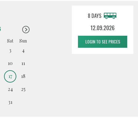
8 DAYS
12.09.2026
6
Sat
Sun
LOGIN TO SEE PRICES
3
4
10
11
17
18
24
25
31