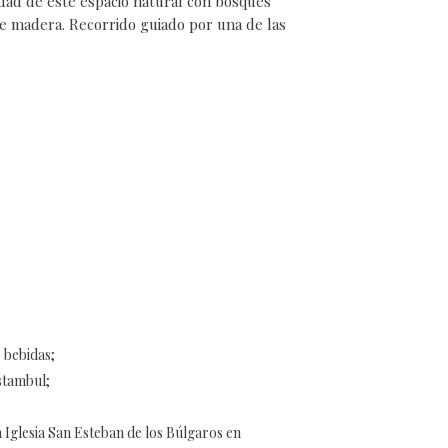
idad de este espacio natural con bosques
e madera. Recorrido guiado por una de las
 bebidas;
stambul;
a Iglesia San Esteban de los Búlgaros en