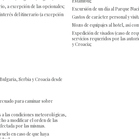
Estambul;
io, a excepción de las opcionales;
Excursión de un día al Parque Nacio
interés del itinerario (a excepción
Gastos de carácter personal y visi
Mozo de equipajes al hotel, así com
Expedición de visados (caso de req
servicios requeridos por las autor
y Croacia;
 Bulgaria, Serbia y Croacia desde
decuado para caminar sobre
as a las condiciones meteorológicas,
cho a modificar el orden de las
 afectada por las mismas.
 vuelo en caso de que haya