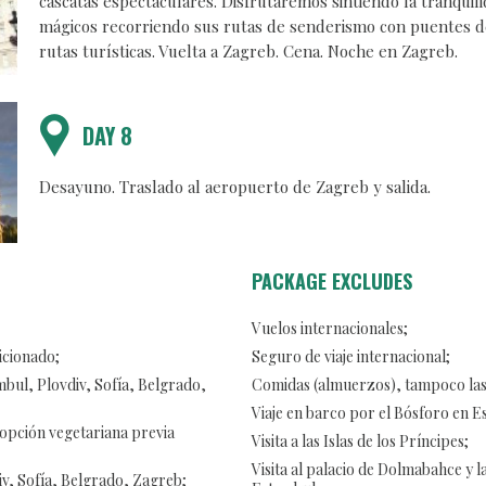
cascatas espectaculares. Disfrutaremos sintiendo la tranquil
mágicos recorriendo sus rutas de senderismo con puentes d
rutas turísticas. Vuelta a Zagreb. Cena. Noche en Zagreb.
DAY 8
Desayuno. Traslado al aeropuerto de Zagreb y salida.
PACKAGE EXCLUDES
Vuelos internacionales;
icionado;
Seguro de viaje internacional;
mbul, Plovdiv, Sofía, Belgrado,
Comidas (almuerzos), tampoco las
Viaje en barco por el Bósforo en E
, opción vegetariana previa
Visita a las Islas de los Príncipes;
Visita al palacio de Dolmabahce y l
v, Sofía, Belgrado, Zagreb;