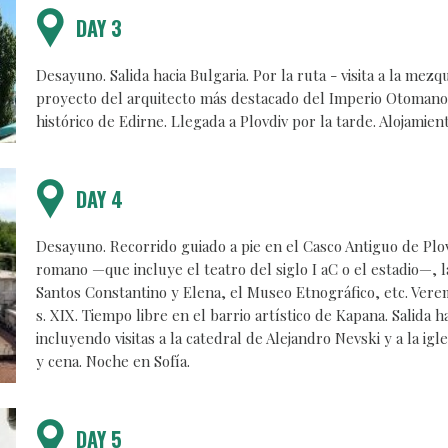
DAY 3
Desayuno. Salida hacia Bulgaria. Por la ruta - visita a la mezq
proyecto del arquitecto más destacado del Imperio Otomano,
histórico de Edirne. Llegada a Plovdiv por la tarde. Alojamien
DAY 4
Desayuno. Recorrido guiado a pie en el Casco Antiguo de Plov
romano —que incluye el teatro del siglo I aC o el estadio—, l
Santos Constantino y Elena, el Museo Etnográfico, etc. Vere
s. XIX. Tiempo libre en el barrio artístico de Kapana. Salida h
incluyendo visitas a la catedral de Alejandro Nevski y a la ig
y cena. Noche en Sofía.
DAY 5