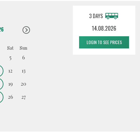
3 DAYS
14.08.2026
26
LOGIN TO SEE PRICES
Sat
Sun
5
6
12
13
19
20
26
27