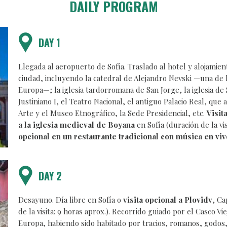
DAILY PROGRAM
DAY 1
Llegada al aeropuerto de Sofía. Traslado al hotel y alojamien
ciudad, incluyendo la catedral de Alejandro Nevski —una de
Europa—; la iglesia tardorromana de San Jorge, la iglesia de
Justiniano I, el Teatro Nacional, el antiguo Palacio Real, que
Arte y el Museo Etnográfico, la Sede Presidencial, etc.
Visit
a la iglesia medieval de Boyana
en Sofía (duración de la vis
opcional en un restaurante tradicional con música en viv
DAY 2
Desayuno. Día libre en Sofía o
visita opcional a Plovidv
, Ca
de la visita: 9 horas aprox.). Recorrido guiado por el Casco V
Europa, habiendo sido habitado por tracios, romanos, godos,